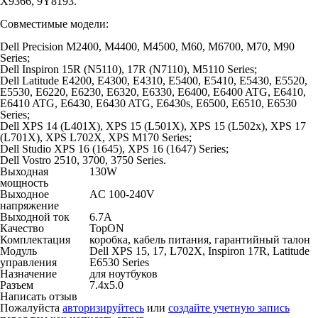
X9366, 9Y8193.
Совместимые модели:
Dell Precision M2400, M4400, M4500, M60, M6700, M70, M90
Series;
Dell Inspiron 15R (N5110), 17R (N7110), M5110 Series;
Dell Latitude E4200, E4300, E4310, E5400, E5410, E5430, E5520,
E5530, E6220, E6230, E6320, E6330, E6400, E6400 ATG, E6410,
E6410 ATG, E6430, E6430 ATG, E6430s, E6500, E6510, E6530
Series;
Dell XPS 14 (L401X), XPS 15 (L501X), XPS 15 (L502x), XPS 17
(L701X), XPS L702X, XPS M170 Series;
Dell Studio XPS 16 (1645), XPS 16 (1647) Series;
Dell Vostro 2510, 3700, 3750 Series.
Выходная
130W
мощность
Выходное
AC 100-240V
напряжение
Выходной ток
6.7A
Качество
TopON
Комплектация
коробка, кабель питания, гарантийный талон
Модуль
Dell XPS 15, 17, L702X, Inspiron 17R, Latitude
управления
E6530 Series
Назначение
для ноутбуков
Разъем
7.4x5.0
Написать отзыв
Пожалуйста
авторизируйтесь
или
создайте учетную запись