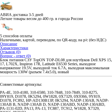
АВИА доставка 3-5 дней
Легкие товары весом до 400 гр. в города России
5 способов оплаты
Наличными, картой, переводом, по QR-коду, на р/с (без НДС)
Описание
Характеристики
Отзывов (0)
Вопрос - ответ (0)
Блок питания СЗУ TopON TOP-DL08 для ноутбуков Dell XPS 15,
17, L702X, Inspiron 17R, Latitude E6530 Series, выходное
напряжение 19.5V, выходной ток 6.7A, выходная максимальная
мощность 130W (разъем 7.4x5.0), новый
Совместимые артикулы:
PA-4E, 310-4180, 310-6580, 310-7848, 310-7849, 310-8275,
09Y819, D1078, 0K5294, 0W1828, 0X7329, 0X9366, 9Y819,
D1078, FC892, HP-AD130B13P, 0K5294, NADP-130AB, NADP-
130AB B, NADP-130AB D, NADP-130ABD, NADP-130ABD,
PA-1131-02D, PA13, PA-13, TC887, TC912, W1828, X7329,