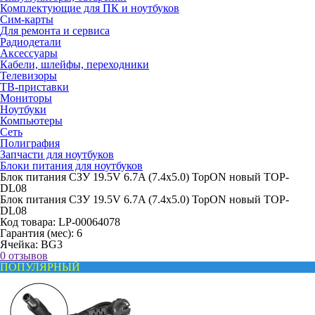
Комплектующие для ПК и ноутбуков
Сим-карты
Для ремонта и сервиса
Радиодетали
Аксессуары
Кабели, шлейфы, переходники
Телевизоры
ТВ-приставки
Мониторы
Ноутбуки
Компьютеры
Сеть
Полиграфия
Запчасти для ноутбуков
Блоки питания для ноутбуков
Блок питания СЗУ 19.5V 6.7A (7.4x5.0) TopON новый TOP-
DL08
Блок питания СЗУ 19.5V 6.7A (7.4x5.0) TopON новый TOP-
DL08
Код товара:
LP-00064078
Гарантия (мес):
6
Ячейка:
BG3
0 отзывов
ПОПУЛЯРНЫЙ