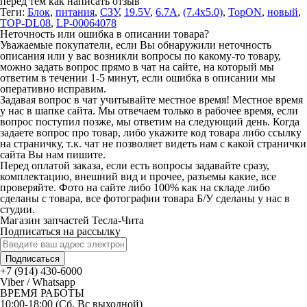
перед тем как написать отзыв
Теги:
Блок
,
питания
,
СЗУ
,
19.5V
,
6.7A
,
(7.4x5.0)
,
TopON
,
новый
,
TOP-DL08
,
LP-00064078
Неточность или ошибка в описании товара?
Уважаемые покупатели, если Вы обнаружили неточность
описания или у вас возникли вопросы по какому-то товару,
можно задать вопрос прямо в чат на сайте, на который мы
ответим в течении 1-5 минут, если ошибка в описании мы
оперативно исправим.
Задавая вопрос в чат учитывайте местное время! Местное время
у нас в шапке сайта. Мы отвечаем только в рабочее время, если
вопрос поступил позже, мы ответим на следующий день. Когда
задаете вопрос про товар, либо укажите код товара либо ссылку
на страничку, т.к. чат не позволяет видеть нам с какой странички
сайта Вы нам пишите.
Перед оплатой заказа, если есть вопросы задавайте сразу,
комплектацию, внешний вид и прочее, разъемы какие, все
проверяйте. Фото на сайте либо 100% как на складе либо
сделаны с товара, все фотографии товара Б/У сделаны у нас в
студии.
Магазин запчастей Тесла-Чита
Подписаться на рассылку
Подписаться
+7 (914) 430-6000
Viber / Whatsapp
ВРЕМЯ РАБОТЫ
10:00-18:00 (Сб, Вс выходной)