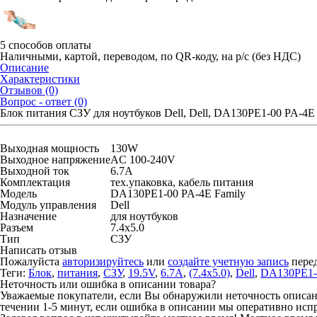
5 способов оплаты
Наличными, картой, переводом, по QR-коду, на р/с (без НДС)
Описание
Характеристики
Отзывов (0)
Вопрос - ответ (0)
Блок питания СЗУ для ноутбуков Dell, Dell, DA130PE1-00 PA-4E F
Выходная мощность
130W
Выходное напряжение
AC 100-240V
Выходной ток
6.7A
Комплектация
тех.упаковка, кабель питания
Модель
DA130PE1-00 PA-4E Family
Модуль управления
Dell
Назначение
для ноутбуков
Разъем
7.4x5.0
Тип
СЗУ
Написать отзыв
Пожалуйста
авторизируйтесь
или
создайте учетную запись
перед
Теги:
Блок
,
питания
,
СЗУ
,
19.5V
,
6.7A
,
(7.4x5.0)
,
Dell
,
DA130PE1-
Неточность или ошибка в описании товара?
Уважаемые покупатели, если Вы обнаружили неточность описания
течении 1-5 минут, если ошибка в описании мы оперативно исп