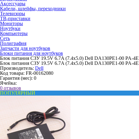
Аксессуары
Кабели, шлейфы, переходники
Телевизоры
ТВ-приставки
Мониторы
Ноутбуки
Компьютеры
Сеть
Полиграфия
Запчасти для ноутбуков
Блоки питания для ноутбуков
Блок питания СЗУ 19.5V 6.7A (7.4x5.0) Dell DA130PE1-00 PA-4E
Блок питания СЗУ 19.5V 6.7A (7.4x5.0) Dell DA130PE1-00 PA-4E
Производитель:
Dell
Код товара:
FR-00162080
Гарантия (мес):
0
Ячейка:
0 отзывов
ПОПУЛЯРНЫЙ