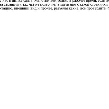
у нас в шапке сайта. Мы отвечаем только в рабочее время, если
на страничку, т.к. чат не позволяет видеть нам с какой страничк
ектацию, внешний вид и прочее, разъемы какие, все проверяйте. 