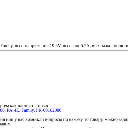
amily, вых. напряжение 19.5V, вых. ток 6.7A, вых. макс. мощнос
 тем как написать отзыв
00
,
PA-4E
,
Family
,
FR-00162080
 или у вас возникли вопросы по какому-то товару, можно задать
равим.