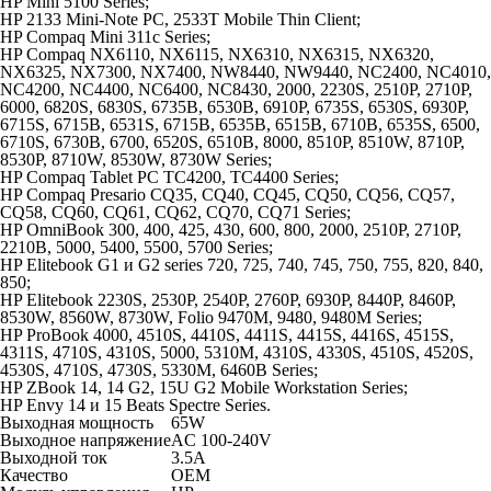
HP Mini 5100 Series;
HP 2133 Mini-Note PC, 2533T Mobile Thin Client;
HP Compaq Mini 311c Series;
HP Compaq NX6110, NX6115, NX6310, NX6315, NX6320,
NX6325, NX7300, NX7400, NW8440, NW9440, NC2400, NC4010,
NC4200, NC4400, NC6400, NC8430, 2000, 2230S, 2510P, 2710P,
6000, 6820S, 6830S, 6735B, 6530B, 6910P, 6735S, 6530S, 6930P,
6715S, 6715B, 6531S, 6715B, 6535B, 6515B, 6710B, 6535S, 6500,
6710S, 6730B, 6700, 6520S, 6510B, 8000, 8510P, 8510W, 8710P,
8530P, 8710W, 8530W, 8730W Series;
HP Compaq Tablet PC TC4200, TC4400 Series;
HP Compaq Presario CQ35, CQ40, CQ45, CQ50, CQ56, CQ57,
CQ58, CQ60, CQ61, CQ62, CQ70, CQ71 Series;
HP OmniBook 300, 400, 425, 430, 600, 800, 2000, 2510P, 2710P,
2210B, 5000, 5400, 5500, 5700 Series;
HP Elitebook G1 и G2 series 720, 725, 740, 745, 750, 755, 820, 840,
850;
HP Elitebook 2230S, 2530P, 2540P, 2760P, 6930P, 8440P, 8460P,
8530W, 8560W, 8730W, Folio 9470M, 9480, 9480M Series;
HP ProBook 4000, 4510S, 4410S, 4411S, 4415S, 4416S, 4515S,
4311S, 4710S, 4310S, 5000, 5310M, 4310S, 4330S, 4510S, 4520S,
4530S, 4710S, 4730S, 5330M, 6460B Series;
HP ZBook 14, 14 G2, 15U G2 Mobile Workstation Series;
HP Envy 14 и 15 Beats Spectre Series.
Выходная мощность
65W
Выходное напряжение
AC 100-240V
Выходной ток
3.5A
Качество
OEM