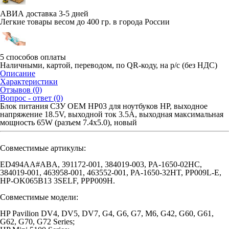
АВИА доставка 3-5 дней
Легкие товары весом до 400 гр. в города России
5 способов оплаты
Наличными, картой, переводом, по QR-коду, на р/с (без НДС)
Описание
Характеристики
Отзывов (0)
Вопрос - ответ (0)
Блок питания СЗУ OEM HP03 для ноутбуков HP, выходное
напряжение 18.5V, выходной ток 3.5A, выходная максимальная
мощность 65W (разъем 7.4x5.0), новый
Совместимые артикулы:
ED494AA#ABA, 391172-001, 384019-003, PA-1650-02HC,
384019-001, 463958-001, 463552-001, PA-1650-32HT, PP009L-E,
HP-OK065B13 3SELF, PPP009H.
Совместимые модели:
HP Pavilion DV4, DV5, DV7, G4, G6, G7, M6, G42, G60, G61,
G62, G70, G72 Series;