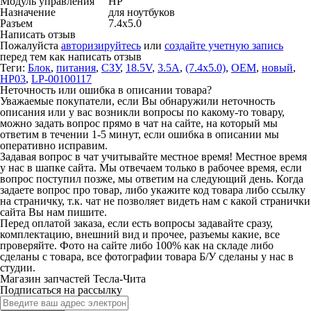
Модуль управления
HP
Назначение
для ноутбуков
Разъем
7.4x5.0
Написать отзыв
Пожалуйста
авторизируйтесь
или
создайте учетную запись
перед тем как написать отзыв
Теги:
Блок
,
питания
,
СЗУ
,
18.5V
,
3.5A
,
(7.4x5.0)
,
OEM
,
новый
,
HP03
,
LP-00100117
Неточность или ошибка в описании товара?
Уважаемые покупатели, если Вы обнаружили неточность
описания или у вас возникли вопросы по какому-то товару,
можно задать вопрос прямо в чат на сайте, на который мы
ответим в течении 1-5 минут, если ошибка в описании мы
оперативно исправим.
Задавая вопрос в чат учитывайте местное время! Местное время
у нас в шапке сайта. Мы отвечаем только в рабочее время, если
вопрос поступил позже, мы ответим на следующий день. Когда
задаете вопрос про товар, либо укажите код товара либо ссылку
на страничку, т.к. чат не позволяет видеть нам с какой странички
сайта Вы нам пишите.
Перед оплатой заказа, если есть вопросы задавайте сразу,
комплектацию, внешний вид и прочее, разъемы какие, все
проверяйте. Фото на сайте либо 100% как на складе либо
сделаны с товара, все фотографии товара Б/У сделаны у нас в
студии.
Магазин запчастей Тесла-Чита
Подписаться на рассылку