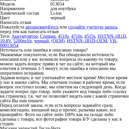
Модель
013654
Напряжение
для ноутбука
Химический состав
Li-ion
Цвет
черный
Написать отзыв
Пожалуйста
авторизируйтесь
или
создайте учетную запись
перед тем как написать отзыв
Теги:
Аккумулятор
,
Compaq
,
4510s
,
4710s
,
4515s
,
HSTNN-1B1D
,
10.8V
,
5200mAh
,
черный
,
(OEM)
,
HSTNN-1B1D-OEM
,
VB-
00013654
Неточность или ошибка в описании товара?
Уважаемые покупатели, если Вы обнаружили неточность
описания или у вас возникли вопросы по какому-то товару,
можно задать вопрос прямо в чат на сайте, на который мы
ответим в течении 1-5 минут, если ошибка в описании мы
оперативно исправим.
Задавая вопрос в чат учитывайте местное время! Местное время
у нас в шапке сайта. Мы отвечаем только в рабочее время, если
вопрос поступил позже, мы ответим на следующий день. Когда
задаете вопрос про товар, либо укажите код товара либо ссылку
на страничку, т.к. чат не позволяет видеть нам с какой странички
сайта Вы нам пишите.
Перед оплатой заказа, если есть вопросы задавайте сразу,
комплектацию, внешний вид и прочее, разъемы какие, все
проверяйте. Фото на сайте либо 100% как на складе либо
сделаны с товара, все фотографии товара Б/У сделаны у нас в
студии.
Магазин запчастей Тесла-Чита