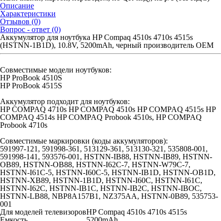
Описание
Характеристики
Отзывов (0)
Вопрос - ответ (0)
Аккумулятор для ноутбука HP Compaq 4510s 4710s 4515s
(HSTNN-1B1D), 10.8V, 5200mAh, черный производитель OEM
Совместимые модели ноутбуков:
HP ProBook 4510S
HP ProBook 4515S
Аккумулятор подходит для ноутбуков:
HP COMPAQ 4710s HP COMPAQ 4510s HP COMPAQ 4515s HP
COMPAQ 4514s HP COMPAQ Probook 4510s, HP COMPAQ
Probook 4710s
Совместимые маркировки (коды аккумуляторов):
591997-121, 591998-361, 513129-361, 513130-321, 535808-001,
591998-141, 593576-001, HSTNN-IB88, HSTNN-IB89, HSTNN-
OB89, HSTNN-OB88, HSTNN-I62C-7, HSTNN-W79C-7,
HSTNN-I61C-5, HSTNN-I60C-5, HSTNN-IB1D, HSTNN-OB1D,
HSTNN-XB89, HSTNN-1B1D, HSTNN-I60C, HSTNN-I61C,
HSTNN-I62C, HSTNN-IB1C, HSTNN-IB2C, HSTNN-IBOC,
HSTNN-LB88, NBP8A157B1, NZ375AA, HSTNN-0B89, 535753-
001
Для моделей телевизоров
HP Compaq 4510s 4710s 4515s
Емкость
5200mAh