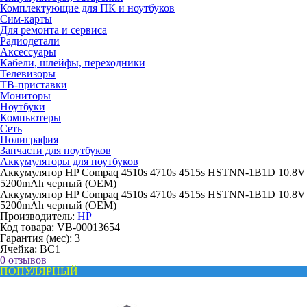
Комплектующие для ПК и ноутбуков
Сим-карты
Для ремонта и сервиса
Радиодетали
Аксессуары
Кабели, шлейфы, переходники
Телевизоры
ТВ-приставки
Мониторы
Ноутбуки
Компьютеры
Сеть
Полиграфия
Запчасти для ноутбуков
Аккумуляторы для ноутбуков
Аккумулятор HP Compaq 4510s 4710s 4515s HSTNN-1B1D 10.8V
5200mAh черный (OEM)
Аккумулятор HP Compaq 4510s 4710s 4515s HSTNN-1B1D 10.8V
5200mAh черный (OEM)
Производитель:
HP
Код товара:
VB-00013654
Гарантия (мес):
3
Ячейка:
BC1
0 отзывов
ПОПУЛЯРНЫЙ