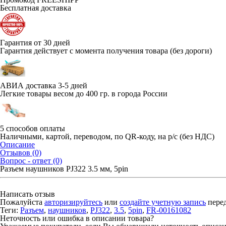
Бесплатная доставка
Гарантия от 30 дней
Гарантия действует с момента получения товара (без дороги)
АВИА доставка 3-5 дней
Легкие товары весом до 400 гр. в города России
5 способов оплаты
Наличными, картой, переводом, по QR-коду, на р/с (без НДС)
Описание
Отзывов (0)
Вопрос - ответ (0)
Разъем наушников PJ322 3.5 мм, 5pin
Написать отзыв
Пожалуйста
авторизируйтесь
или
создайте учетную запись
перед
Теги:
Разъем
,
наушников
,
PJ322
,
3.5
,
5pin
,
FR-00161082
Неточность или ошибка в описании товара?