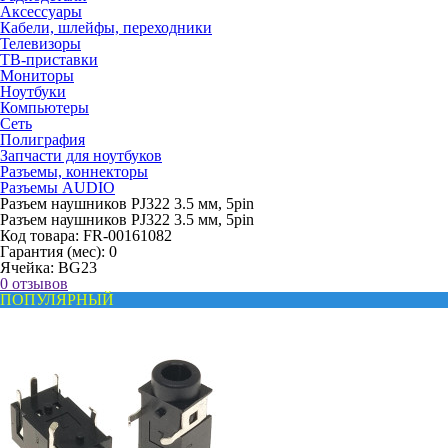
Аксессуары
Кабели, шлейфы, переходники
Телевизоры
ТВ-приставки
Мониторы
Ноутбуки
Компьютеры
Сеть
Полиграфия
Запчасти для ноутбуков
Разъемы, коннекторы
Разъемы AUDIO
Разъем наушников PJ322 3.5 мм, 5pin
Разъем наушников PJ322 3.5 мм, 5pin
Код товара:
FR-00161082
Гарантия (мес):
0
Ячейка:
BG23
0 отзывов
ПОПУЛЯРНЫЙ