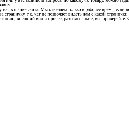
 или у вас возникли вопросы по какому-то товару, можно задать
равим.
у нас в шапке сайта. Мы отвечаем только в рабочее время, если
на страничку, т.к. чат не позволяет видеть нам с какой страничк
ектацию, внешний вид и прочее, разъемы какие, все проверяйте. 