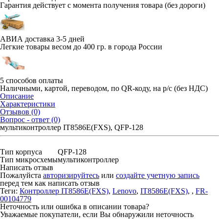
Гарантия действует с момента получения товара (без дороги)
АВИА доставка 3-5 дней
Легкие товары весом до 400 гр. в города России
5 способов оплаты
Наличными, картой, переводом, по QR-коду, на р/с (без НДС)
Описание
Характеристики
Отзывов (0)
Вопрос - ответ (0)
мультиконтроллер IT8586E(FXS), QFP-128
Тип корпуса
QFP-128
Тип микросхемы
мультиконтроллер
Написать отзыв
Пожалуйста
авторизируйтесь
или
создайте учетную запись
перед тем как написать отзыв
Теги:
Контроллер IT8586E(FXS)
,
Lenovo
,
IT8586E(FXS)
,
,
FR-
00104779
Неточность или ошибка в описании товара?
Уважаемые покупатели, если Вы обнаружили неточность