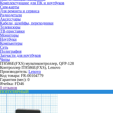
Комплектующие для ПК и ноутбуков
Сим-карты
Для ремонта и сервиса
Радиодетали
Аксессуары
Кабели, шлейфы, переходники
Телевизоры
ТВ-приставки
Мониторы
Ноутбуки
Компьютеры
Сеть
Полиграфия
Запчасти для ноутбуков
Чипы
IT8586E(FXS) мультиконтроллер, QFP-128
Контроллер IT8586E(FXS), Lenovo
Производитель:
Lenovo
Код товара:
FR-00104779
Гарантия (мес):
0
Ячейка:
FD46
0 отзывов
ПОПУЛЯРНЫЙ