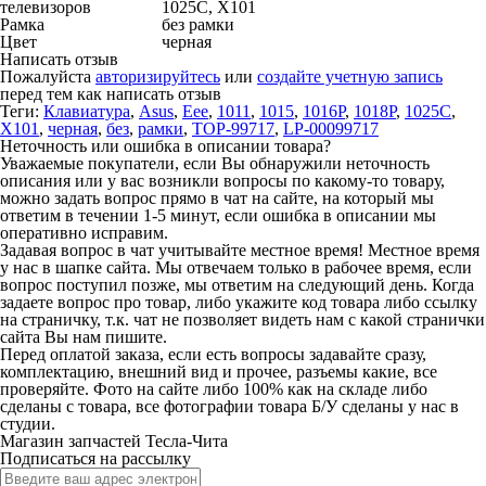
телевизоров
1025C, X101
Рамка
без рамки
Цвет
черная
Написать отзыв
Пожалуйста
авторизируйтесь
или
создайте учетную запись
перед тем как написать отзыв
Теги:
Клавиатура
,
Asus
,
Eee
,
1011
,
1015
,
1016P
,
1018P
,
1025C
,
X101
,
черная
,
без
,
рамки
,
TOP-99717
,
LP-00099717
Неточность или ошибка в описании товара?
Уважаемые покупатели, если Вы обнаружили неточность
описания или у вас возникли вопросы по какому-то товару,
можно задать вопрос прямо в чат на сайте, на который мы
ответим в течении 1-5 минут, если ошибка в описании мы
оперативно исправим.
Задавая вопрос в чат учитывайте местное время! Местное время
у нас в шапке сайта. Мы отвечаем только в рабочее время, если
вопрос поступил позже, мы ответим на следующий день. Когда
задаете вопрос про товар, либо укажите код товара либо ссылку
на страничку, т.к. чат не позволяет видеть нам с какой странички
сайта Вы нам пишите.
Перед оплатой заказа, если есть вопросы задавайте сразу,
комплектацию, внешний вид и прочее, разъемы какие, все
проверяйте. Фото на сайте либо 100% как на складе либо
сделаны с товара, все фотографии товара Б/У сделаны у нас в
студии.
Магазин запчастей Тесла-Чита
Подписаться на рассылку