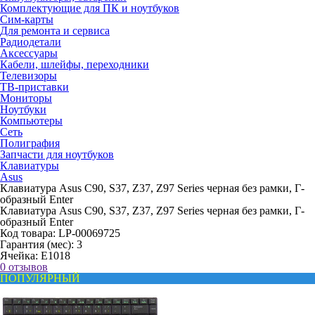
Комплектующие для ПК и ноутбуков
Сим-карты
Для ремонта и сервиса
Радиодетали
Аксессуары
Кабели, шлейфы, переходники
Телевизоры
ТВ-приставки
Мониторы
Ноутбуки
Компьютеры
Сеть
Полиграфия
Запчасти для ноутбуков
Клавиатуры
Asus
Клавиатура Asus C90, S37, Z37, Z97 Series черная без рамки, Г-
образный Enter
Клавиатура Asus C90, S37, Z37, Z97 Series черная без рамки, Г-
образный Enter
Код товара:
LP-00069725
Гарантия (мес):
3
Ячейка:
E1018
0 отзывов
ПОПУЛЯРНЫЙ