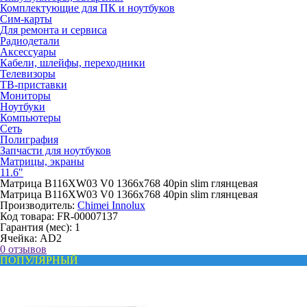
Комплектующие для ПК и ноутбуков
Сим-карты
Для ремонта и сервиса
Радиодетали
Аксессуары
Кабели, шлейфы, переходники
Телевизоры
ТВ-приставки
Мониторы
Ноутбуки
Компьютеры
Сеть
Полиграфия
Запчасти для ноутбуков
Матрицы, экраны
11.6"
Матрица B116XW03 V0 1366x768 40pin slim глянцевая
Матрица B116XW03 V0 1366x768 40pin slim глянцевая
Производитель:
Chimei Innolux
Код товара:
FR-00007137
Гарантия (мес):
1
Ячейка:
AD2
0 отзывов
ПОПУЛЯРНЫЙ