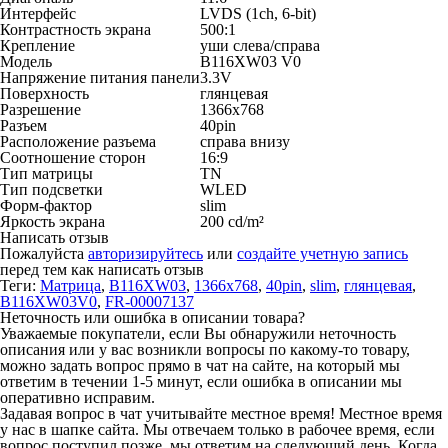
Интерфейс
LVDS (1ch, 6-bit)
Контрастность экрана
500:1
Крепление
уши слева/cправа
Модель
B116XW03 V0
Напряжение питания панели
3.3V
Поверхность
глянцевая
Разрешение
1366x768
Разъем
40pin
Расположение разъема
справа внизу
Соотношение сторон
16:9
Тип матрицы
TN
Тип подсветки
WLED
Форм-фактор
slim
Яркость экрана
200 cd/m²
Написать отзыв
Пожалуйста
авторизируйтесь
или
создайте учетную запись
перед тем как написать отзыв
Теги:
Матрица
,
B116XW03
,
1366x768
,
40pin
,
slim
,
глянцевая
,
B116XW03V0
,
FR-00007137
Неточность или ошибка в описании товара?
Уважаемые покупатели, если Вы обнаружили неточность
описания или у вас возникли вопросы по какому-то товару,
можно задать вопрос прямо в чат на сайте, на который мы
ответим в течении 1-5 минут, если ошибка в описании мы
оперативно исправим.
Задавая вопрос в чат учитывайте местное время! Местное время
у нас в шапке сайта. Мы отвечаем только в рабочее время, если
вопрос поступил позже, мы ответим на следующий день. Когда