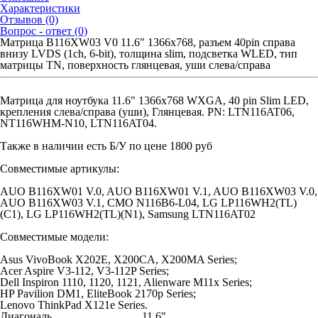
Характеристики
Отзывов (0)
Вопрос - ответ (0)
Матрица B116XW03 V0 11.6" 1366x768, разъем 40pin справа
внизу LVDS (1ch, 6-bit), толщина slim, подсветка WLED, тип
матрицы TN, поверхность глянцевая, уши слева/cправа
Матрица для ноутбука 11.6" 1366x768 WXGA, 40 pin Slim LED,
крепления слева/справа (уши), Глянцевая. PN: LTN116AT06,
NT116WHM-N10, LTN116AT04.
Также в наличии есть Б/У по цене 1800 руб
Совместимые артикулы:
AUO B116XW01 V.0, AUO B116XW01 V.1, AUO B116XW03 V.0,
AUO B116XW03 V.1, CMO N116B6-L04, LG LP116WH2(TL)
(C1), LG LP116WH2(TL)(N1), Samsung LTN116AT02
Совместимые модели:
Asus VivoBook X202E, X200CA, X200MA Series;
Acer Aspire V3-112, V3-112P Series;
Dell Inspiron 1110, 1120, 1121, Alienware M11x Series;
HP Pavilion DM1, EliteBook 2170p Series;
Lenovo ThinkPad X121e Series.
Диагональ
11.6"