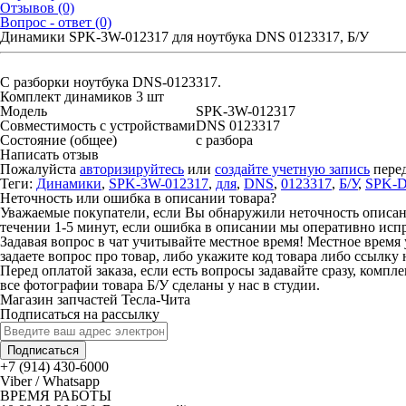
Отзывов (0)
Вопрос - ответ (0)
Динамики SPK-3W-012317 для ноутбука DNS 0123317, Б/У
С разборки ноутбука DNS-0123317.
Комплект динамиков 3 шт
Модель
SPK-3W-012317
Совместимость с устройствами
DNS 0123317
Состояние (общее)
с разбора
Написать отзыв
Пожалуйста
авторизируйтесь
или
создайте учетную запись
перед
Теги:
Динамики
,
SPK-3W-012317
,
для
,
DNS
,
0123317
,
Б/У
,
SPK-D
Неточность или ошибка в описании товара?
Уважаемые покупатели, если Вы обнаружили неточность описания
течении 1-5 минут, если ошибка в описании мы оперативно исп
Задавая вопрос в чат учитывайте местное время! Местное время 
задаете вопрос про товар, либо укажите код товара либо ссылку 
Перед оплатой заказа, если есть вопросы задавайте сразу, компл
все фотографии товара Б/У сделаны у нас в студии.
Магазин запчастей Тесла-Чита
Подписаться на рассылку
Подписаться
+7 (914) 430-6000
Viber / Whatsapp
ВРЕМЯ РАБОТЫ