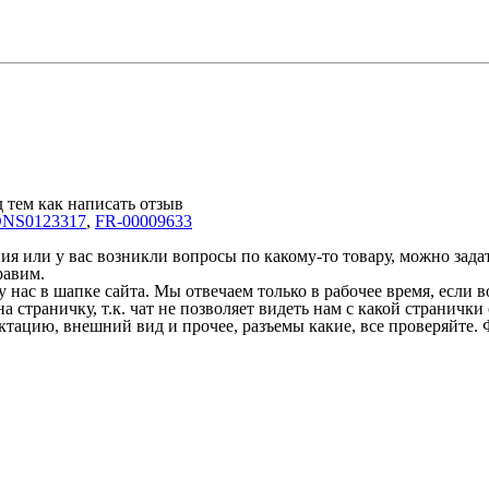
 тем как написать отзыв
NS0123317
,
FR-00009633
 или у вас возникли вопросы по какому-то товару, можно задать
равим.
у нас в шапке сайта. Мы отвечаем только в рабочее время, если
на страничку, т.к. чат не позволяет видеть нам с какой страничк
ектацию, внешний вид и прочее, разъемы какие, все проверяйте. 