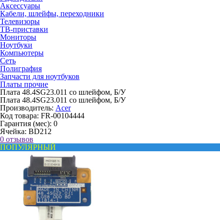
Аксессуары
Кабели, шлейфы, переходники
Телевизоры
ТВ-приставки
Мониторы
Ноутбуки
Компьютеры
Сеть
Полиграфия
Запчасти для ноутбуков
Платы прочие
Плата 48.4SG23.011 со шлейфом, Б/У
Плата 48.4SG23.011 со шлейфом, Б/У
Производитель:
Acer
Код товара:
FR-00104444
Гарантия (мес):
0
Ячейка:
BD212
0 отзывов
ПОПУЛЯРНЫЙ