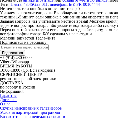
Пожалуйста
авторизируйтесь
или
создайте учетную запись
перед
Теги:
Плата
,
48.4SG23.011
,
шлейфом
,
Б/У
,
FR-00104444
Неточность или ошибка в описании товара?
Уважаемые покупатели, если Вы обнаружили неточность описания
течении 1-5 минут, если ошибка в описании мы оперативно исп
Задавая вопрос в чат учитывайте местное время! Местное время 
задаете вопрос про товар, либо укажите код товара либо ссылку 
Перед оплатой заказа, если есть вопросы задавайте сразу, компл
все фотографии товара Б/У сделаны у нас в студии.
Магазин запчастей Тесла-Чита
Подписаться на рассылку
Подписаться
+7 (914) 430-6000
Viber / Whatsapp
ВРЕМЯ РАБОТЫ
10:00-18:00 (Сб, Вс выходной)
СЕРВИСНЫЙ ЦЕНТР
ремонт цифровой электроники
ДОСТАВКА
по городу и России
Информация
Гарантия
Доставка
О нас
Скупка неисправных телевизоров
Условия партнерской программы
Возврат товара и денежных средств