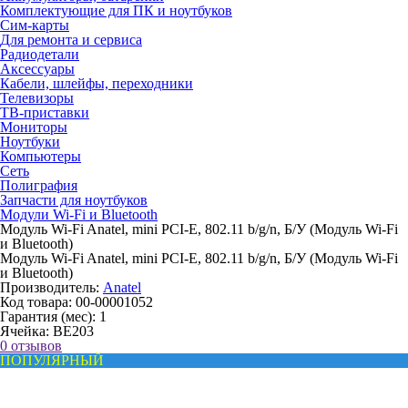
Комплектующие для ПК и ноутбуков
Сим-карты
Для ремонта и сервиса
Радиодетали
Аксессуары
Кабели, шлейфы, переходники
Телевизоры
ТВ-приставки
Мониторы
Ноутбуки
Компьютеры
Сеть
Полиграфия
Запчасти для ноутбуков
Модули Wi-Fi и Bluetooth
Модуль Wi-Fi Anatel, mini PCI-E, 802.11 b/g/n, Б/У (Модуль Wi-Fi
и Bluetooth)
Модуль Wi-Fi Anatel, mini PCI-E, 802.11 b/g/n, Б/У (Модуль Wi-Fi
и Bluetooth)
Производитель:
Anatel
Код товара:
00-00001052
Гарантия (мес):
1
Ячейка:
BE203
0 отзывов
ПОПУЛЯРНЫЙ