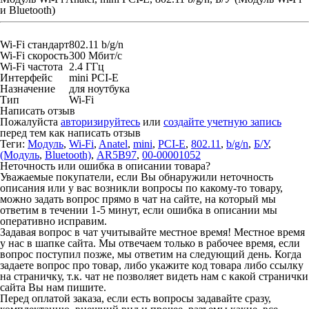
и Bluetooth)
Wi-Fi cтандарт
802.11 b/g/n
Wi-Fi скорость
300 Мбит/с
Wi-Fi частота
2.4 ГГц
Интерфейс
mini PCI-E
Назначение
для ноутбука
Тип
Wi-Fi
Написать отзыв
Пожалуйста
авторизируйтесь
или
создайте учетную запись
перед тем как написать отзыв
Теги:
Модуль
,
Wi-Fi
,
Anatel
,
mini
,
PCI-E
,
802.11
,
b/g/n
,
Б/У
,
(Модуль
,
Bluetooth)
,
AR5B97
,
00-00001052
Неточность или ошибка в описании товара?
Уважаемые покупатели, если Вы обнаружили неточность
описания или у вас возникли вопросы по какому-то товару,
можно задать вопрос прямо в чат на сайте, на который мы
ответим в течении 1-5 минут, если ошибка в описании мы
оперативно исправим.
Задавая вопрос в чат учитывайте местное время! Местное время
у нас в шапке сайта. Мы отвечаем только в рабочее время, если
вопрос поступил позже, мы ответим на следующий день. Когда
задаете вопрос про товар, либо укажите код товара либо ссылку
на страничку, т.к. чат не позволяет видеть нам с какой странички
сайта Вы нам пишите.
Перед оплатой заказа, если есть вопросы задавайте сразу,