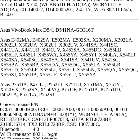
A555l D541 X550, (WCBN611LH-AD(1A)), WCBN611LH-
AD(1A), 201-140027, D14-0005201, 2.4 ГГц, Wi-Fi 802.11 b/g/n,
BT4.0
Asus VivoBook Max D541 D541NA-GQ316T
Asus E402MA, E402SA, E502MA, E502SA, X200MA, X302LA,
X302LJ, X302UA, X302UJ, X302UV, X441SA, X441SC,
X441UA, X441UR, X441UV, X453SA, X455DG, X455LB,
X455LF, X455LJ, X455WA, X455YA, X455YI, X540LA, X540LJ,
X540SA, X540SC, X540YA, X541SA, X541UV, X541SC,
X555BA, X555BP, X555DA, X555DG, X555LA, X555LB,
X555LD, X555LF, X555LI, X555LJ, X555LN, X555QA, X555QG,
X555SJ, X555UB, X555UF, X555UJ, X555YA.
Asus P751JA, P452LJ, P552LJ, X751LJ, X751MA, X751YI,
X550VX, P552SA, X550VQ, P751JF, PU551JA, PU551JD,
P452LA, P552LA, P552SJ
Совместимые P/N:
0C011-00060H00, 0C011-00061A00, 0C011-00060A00, 0C011-
00060N00, 802.11B/G/N+BT4.0(1*1), WCBN611LH-AD(1A),
RTL8723BE, CCAF13LP0670T8, 6317A-RTL8723BE,
2013DJ6714, TX2-RTL8723BE, ESD-1307308C.
Bluetooth
4.0
Wi-Fi cтандарт
802.11 b/g/n