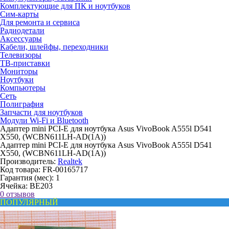
Комплектующие для ПК и ноутбуков
Сим-карты
Для ремонта и сервиса
Радиодетали
Аксессуары
Кабели, шлейфы, переходники
Телевизоры
ТВ-приставки
Мониторы
Ноутбуки
Компьютеры
Сеть
Полиграфия
Запчасти для ноутбуков
Модули Wi-Fi и Bluetooth
Адаптер mini PCI-E для ноутбука Asus VivoBook A555l D541
X550, (WCBN611LH-AD(1A))
Адаптер mini PCI-E для ноутбука Asus VivoBook A555l D541
X550, (WCBN611LH-AD(1A))
Производитель:
Realtek
Код товара:
FR-00165717
Гарантия (мес):
1
Ячейка:
BE203
0 отзывов
ПОПУЛЯРНЫЙ