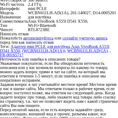
Wi-Fi скорость
300 Мбит/с
Wi-Fi частота
2.4 ГГц
Интерфейс
mini PCI-E
Модель
WCBN611LH-AD(1A), 201-140027, D14-0005201
Назначение
для ноутбука
Совместимость
Asus VivoBook A555l D541 X550,
Тип
Wi-Fi+Bluetooth
Чипсет
RTL8723BE
Написать отзыв
Пожалуйста
авторизируйтесь
или
создайте учетную запись
перед тем как написать отзыв
Теги:
Адаптер mini PCI-E для ноутбука Asus VivoBook A555l
D541 X550
,
(WCBN611LH-AD(1A))
,
WCBN611LH-AD(1A)
,
,
FR-00165717
Неточность или ошибка в описании товара?
Уважаемые покупатели, если Вы обнаружили неточность
описания или у вас возникли вопросы по какому-то товару,
можно задать вопрос прямо в чат на сайте, на который мы
ответим в течении 1-5 минут, если ошибка в описании мы
оперативно исправим.
Задавая вопрос в чат учитывайте местное время! Местное время
у нас в шапке сайта. Мы отвечаем только в рабочее время, если
вопрос поступил позже, мы ответим на следующий день. Когда
задаете вопрос про товар, либо укажите код товара либо ссылку
на страничку, т.к. чат не позволяет видеть нам с какой странички
сайта Вы нам пишите.
Перед оплатой заказа, если есть вопросы задавайте сразу,
комплектацию, внешний вид и прочее, разъемы какие, все