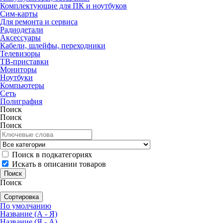
Комплектующие для ПК и ноутбуков
Сим-карты
Для ремонта и сервиса
Радиодетали
Аксессуары
Кабели, шлейфы, переходники
Телевизоры
ТВ-приставки
Мониторы
Ноутбуки
Компьютеры
Сеть
Полиграфия
Поиск
Поиск
Поиск
Поиск в подкатегориях
Искать в описании товаров
Поиск
Сортировка
По умолчанию
Название (А - Я)
Название (Я - А)