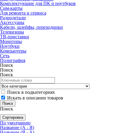
Комплектующие для ПК и ноутбуков
Сим-карты
Для ремонта и сервиса
Радиодетали
Аксессуары
Кабели, шлейфы, переходники
Телевизоры
ТВ-приставки
Мониторы
Ноутбуки
Компьютеры
Сеть
Полиграфия
Поиск
Поиск
Поиск
Поиск в подкатегориях
Искать в описании товаров
Поиск
Сортировка
По умолчанию
Название (А - Я)
Название (Я - А)