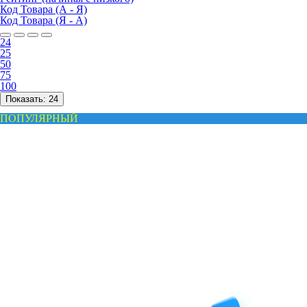
Код Товара (А - Я)
Код Товара (Я - А)
24
25
50
75
100
Показать:
24
ПОПУЛЯРНЫЙ