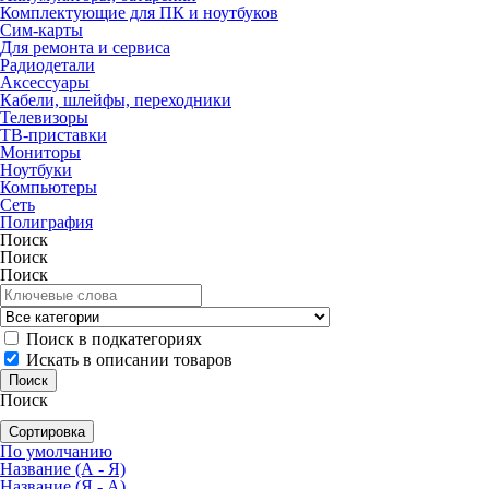
Комплектующие для ПК и ноутбуков
Сим-карты
Для ремонта и сервиса
Радиодетали
Аксессуары
Кабели, шлейфы, переходники
Телевизоры
ТВ-приставки
Мониторы
Ноутбуки
Компьютеры
Сеть
Полиграфия
Поиск
Поиск
Поиск
Поиск в подкатегориях
Искать в описании товаров
Поиск
Сортировка
По умолчанию
Название (А - Я)
Название (Я - А)