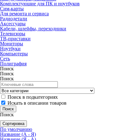
Комплектующие для ПК и ноутбуков
Сим-карты
Для ремонта и сервиса
Радиодетали
Аксессуары
Кабели, шлейфы, переходники
Телевизоры
ТВ-приставки
Мониторы
Ноутбуки
Компьютеры
Сеть
Полиграфия
Поиск
Поиск
Поиск
Поиск в подкатегориях
Искать в описании товаров
Поиск
Сортировка
По умолчанию
Название (А - Я)
Название (Я - А)