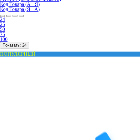
Код Товара (А - Я)
Код Товара (Я - А)
24
25
50
75
100
Показать:
24
ПОПУЛЯРНЫЙ