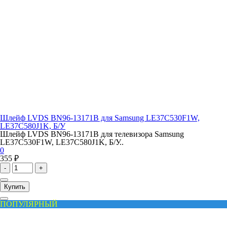
Шлейф LVDS BN96-13171B для Samsung LE37C530F1W,
LE37C580J1K, Б/У
Шлейф LVDS BN96-13171B для телевизора Samsung
LE37C530F1W, LE37C580J1K, Б/У..
0
355 ₽
-
+
Купить
ПОПУЛЯРНЫЙ