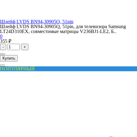
Шлейф LVDS BN94-30905Q, 51pin
Шлейф LVDS BN94-30905Q, 51pin, для телевизора Samsung
LT24D310EX, совместимые матрицы V236BJ1-LE2, Б..
0
355 ₽
-
+
Купить
ПОПУЛЯРНЫЙ