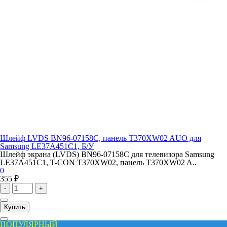
Шлейф LVDS BN96-07158C, панель T370XW02 AUO для
Samsung LE37A451C1, Б/У
Шлейф экрана (LVDS) BN96-07158C для телевизора Samsung
LE37A451C1, T-CON T370XW02, панель T370XW02 A..
0
355 ₽
-
+
Купить
ПОПУЛЯРНЫЙ