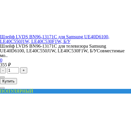
Шлейф LVDS BN96-13171C для Samsung UE40D6100,
LE40C550J1W, LE40C530F1W, Б/У
Шлейф LVDS BN96-13171C для телевизора Samsung
UE40D6100, LE40C550J1W, LE40C530F1W, Б/УСовместимые
мо..
0
355 ₽
-
+
Купить
ПОПУЛЯРНЫЙ