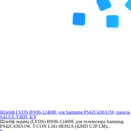
Шлейф LVDS BN96-12469E для Samsung PS42C430A1W, панель
S42AX-YB09, Б/У
Шлейф экрана (LVDS) BN96-12469E для телевизора Samsung
PS42C430A1W, T-CON LJ41-08392A (42HD U2P LM),..
0