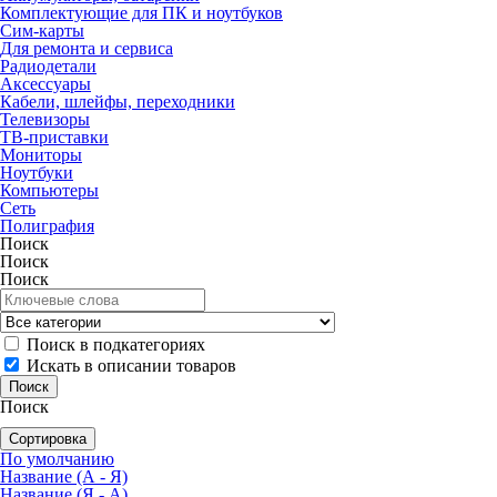
Комплектующие для ПК и ноутбуков
Сим-карты
Для ремонта и сервиса
Радиодетали
Аксессуары
Кабели, шлейфы, переходники
Телевизоры
ТВ-приставки
Мониторы
Ноутбуки
Компьютеры
Сеть
Полиграфия
Поиск
Поиск
Поиск
Поиск в подкатегориях
Искать в описании товаров
Поиск
Сортировка
По умолчанию
Название (А - Я)
Название (Я - А)