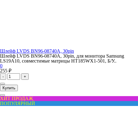
Шлейф LVDS BN96-08740A, 30pin
Шлейф LVDS BN96-08740A, 30pin, для монитора Samsung
LS19A10, совместимые матрицы HT185WX1-501, Б/У..
0
255 ₽
-
+
Купить
ХИТ ПРОДАЖ
ПОПУЛЯРНЫЙ