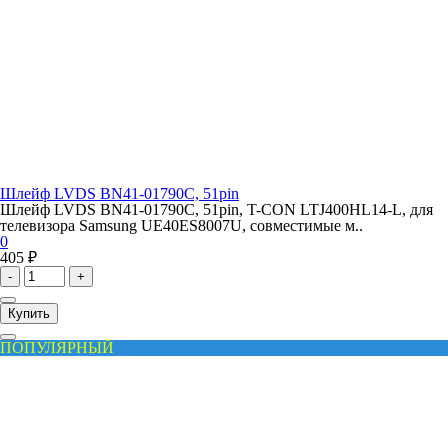
Шлейф LVDS BN41-01790C, 51pin
Шлейф LVDS BN41-01790C, 51pin, T-CON LTJ400HL14-L, для
телевизора Samsung UE40ES8007U, совместимые м..
0
405 ₽
-
+
Купить
ПОПУЛЯРНЫЙ