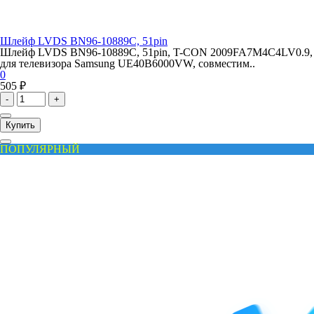
Шлейф LVDS BN96-10889C, 51pin
Шлейф LVDS BN96-10889C, 51pin, T-CON 2009FA7M4C4LV0.9,
для телевизора Samsung UE40B6000VW, совместим..
0
505 ₽
-
+
Купить
ПОПУЛЯРНЫЙ