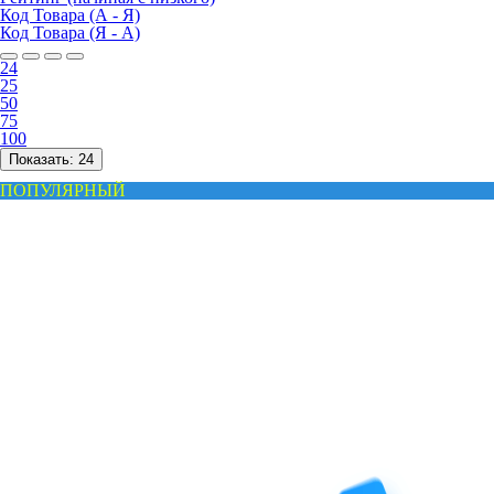
Код Товара (А - Я)
Код Товара (Я - А)
24
25
50
75
100
Показать:
24
ПОПУЛЯРНЫЙ