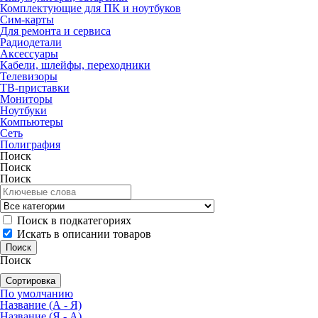
Комплектующие для ПК и ноутбуков
Сим-карты
Для ремонта и сервиса
Радиодетали
Аксессуары
Кабели, шлейфы, переходники
Телевизоры
ТВ-приставки
Мониторы
Ноутбуки
Компьютеры
Сеть
Полиграфия
Поиск
Поиск
Поиск
Поиск в подкатегориях
Искать в описании товаров
Поиск
Сортировка
По умолчанию
Название (А - Я)
Название (Я - А)