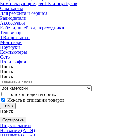
Комплектующие для ПК и ноутбуков
Сим-карты
Для ремонта и сервиса
Радиодетали
Аксессуары
Кабели, шлейфы, переходники
Телевизоры
ТВ-приставки
Мониторы
Ноутбуки
Компьютеры
Сеть
Полиграфия
Поиск
Поиск
Поиск
Поиск в подкатегориях
Искать в описании товаров
Поиск
Сортировка
По умолчанию
Название (А - Я)
Название (Я - А)