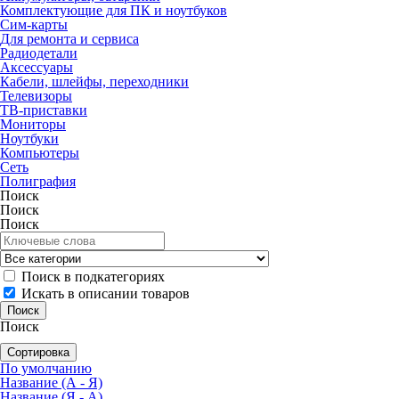
Комплектующие для ПК и ноутбуков
Сим-карты
Для ремонта и сервиса
Радиодетали
Аксессуары
Кабели, шлейфы, переходники
Телевизоры
ТВ-приставки
Мониторы
Ноутбуки
Компьютеры
Сеть
Полиграфия
Поиск
Поиск
Поиск
Поиск в подкатегориях
Искать в описании товаров
Поиск
Сортировка
По умолчанию
Название (А - Я)
Название (Я - А)