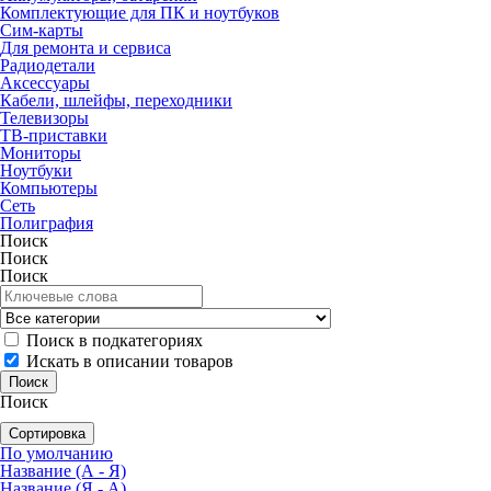
Комплектующие для ПК и ноутбуков
Сим-карты
Для ремонта и сервиса
Радиодетали
Аксессуары
Кабели, шлейфы, переходники
Телевизоры
ТВ-приставки
Мониторы
Ноутбуки
Компьютеры
Сеть
Полиграфия
Поиск
Поиск
Поиск
Поиск в подкатегориях
Искать в описании товаров
Поиск
Сортировка
По умолчанию
Название (А - Я)
Название (Я - А)