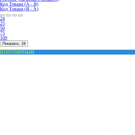
Код Товара (А - Я)
Код Товара (Я - А)
24
25
50
75
100
Показать:
24
ПОПУЛЯРНЫЙ