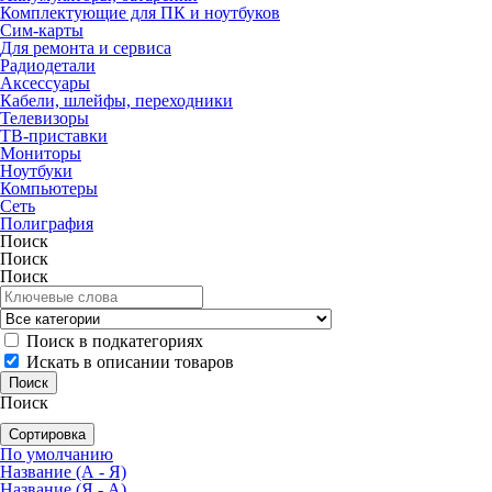
Комплектующие для ПК и ноутбуков
Сим-карты
Для ремонта и сервиса
Радиодетали
Аксессуары
Кабели, шлейфы, переходники
Телевизоры
ТВ-приставки
Мониторы
Ноутбуки
Компьютеры
Сеть
Полиграфия
Поиск
Поиск
Поиск
Поиск в подкатегориях
Искать в описании товаров
Поиск
Сортировка
По умолчанию
Название (А - Я)
Название (Я - А)