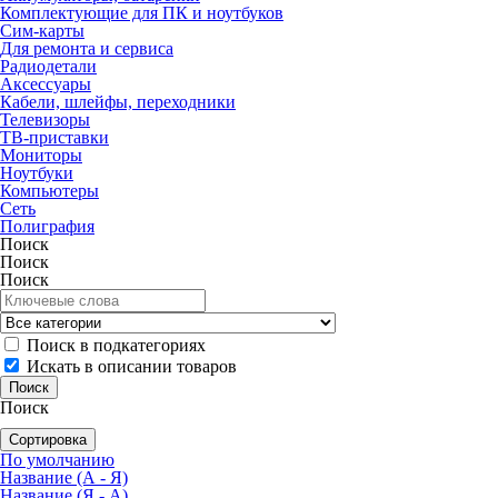
Комплектующие для ПК и ноутбуков
Сим-карты
Для ремонта и сервиса
Радиодетали
Аксессуары
Кабели, шлейфы, переходники
Телевизоры
ТВ-приставки
Мониторы
Ноутбуки
Компьютеры
Сеть
Полиграфия
Поиск
Поиск
Поиск
Поиск в подкатегориях
Искать в описании товаров
Поиск
Сортировка
По умолчанию
Название (А - Я)
Название (Я - А)