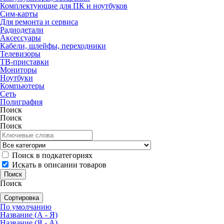
Комплектующие для ПК и ноутбуков
Сим-карты
Для ремонта и сервиса
Радиодетали
Аксессуары
Кабели, шлейфы, переходники
Телевизоры
ТВ-приставки
Мониторы
Ноутбуки
Компьютеры
Сеть
Полиграфия
Поиск
Поиск
Поиск
Поиск в подкатегориях
Искать в описании товаров
Поиск
Сортировка
По умолчанию
Название (А - Я)
Название (Я - А)