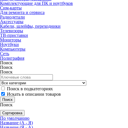
Комплектующие для ПК и ноутбуков
Сим-карты
Для ремонта и сервиса
Радиодетали
Аксессуары
Кабели, шлейфы, переходники
Телевизоры
ТВ-приставки
Мониторы
Ноутбуки
Компьютеры
Сеть
Полиграфия
Поиск
Поиск
Поиск
Поиск в подкатегориях
Искать в описании товаров
Поиск
Сортировка
По умолчанию
Название (А - Я)
Название (Я - А)