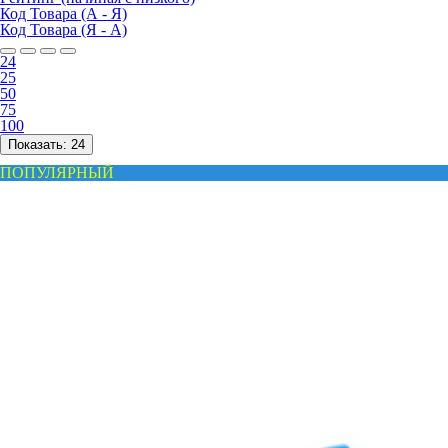
Код Товара (А - Я)
Код Товара (Я - А)
24
25
50
75
100
Показать:
24
ПОПУЛЯРНЫЙ