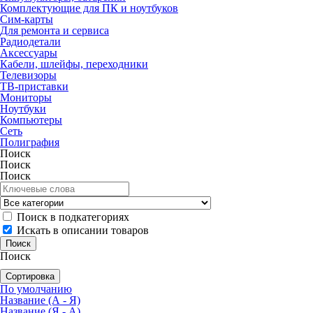
Комплектующие для ПК и ноутбуков
Сим-карты
Для ремонта и сервиса
Радиодетали
Аксессуары
Кабели, шлейфы, переходники
Телевизоры
ТВ-приставки
Мониторы
Ноутбуки
Компьютеры
Сеть
Полиграфия
Поиск
Поиск
Поиск
Поиск в подкатегориях
Искать в описании товаров
Поиск
Сортировка
По умолчанию
Название (А - Я)
Название (Я - А)