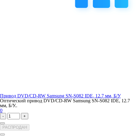
Привод DVD/CD-RW Samsung SN-S082 IDE, 12.7 мм, Б/У
Оптический привод DVD/CD-RW Samsung SN-S082 IDE, 12.7
мм, Б/У..
0
-
+
РАСПРОДАН