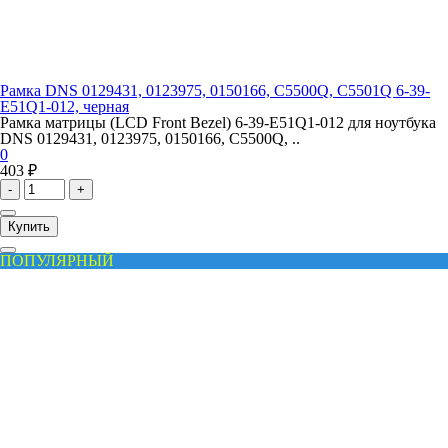
Рамка DNS 0129431, 0123975, 0150166, C5500Q, C5501Q 6-39-
E51Q1-012, черная
Рамка матрицы (LCD Front Bezel) 6-39-E51Q1-012 для ноутбука
DNS 0129431, 0123975, 0150166, C5500Q, ..
0
403 ₽
-
+
Купить
ПОПУЛЯРНЫЙ