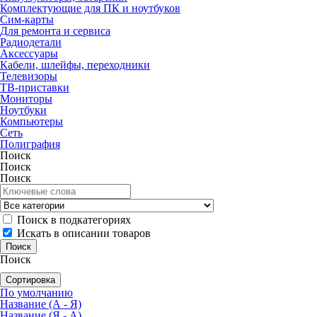
Комплектующие для ПК и ноутбуков
Сим-карты
Для ремонта и сервиса
Радиодетали
Аксессуары
Кабели, шлейфы, переходники
Телевизоры
ТВ-приставки
Мониторы
Ноутбуки
Компьютеры
Сеть
Полиграфия
Поиск
Поиск
Поиск
Поиск в подкатегориях
Искать в описании товаров
Поиск
Сортировка
По умолчанию
Название (А - Я)
Название (Я - А)