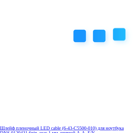
Шлейф пленочный LED cable (6-43-C5500-010) для ноутбука
DNS 0129431 6pin, шаг 1 мм, прямой А-А, Б/У