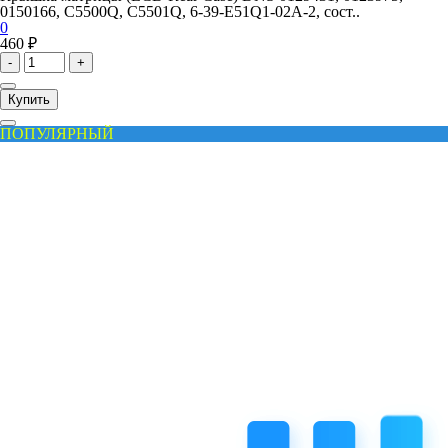
0150166, C5500Q, C5501Q, 6-39-E51Q1-02A-2, сост..
0
460 ₽
-
+
Купить
ПОПУЛЯРНЫЙ