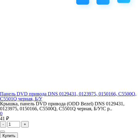
Панель DVD привода DNS 0129431, 0123975, 0150166, C5500Q,
C5501Q черная, Б/У
Крышка, панель DVD привода (ODD Bezel) DNS 0129431,
0123975, 0150166, C5500Q, C5501Q черная, Б/У!С р..
0
41 ₽
-
+
Купить