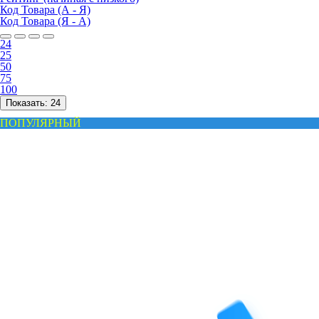
Код Товара (А - Я)
Код Товара (Я - А)
24
25
50
75
100
Показать:
24
ПОПУЛЯРНЫЙ