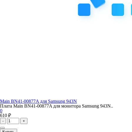
Main BN41-00877A для Samsung 943N
Плата Main BN41-00877A для монитора Samsung 943N..
0
610 ₽
-
+
Купить