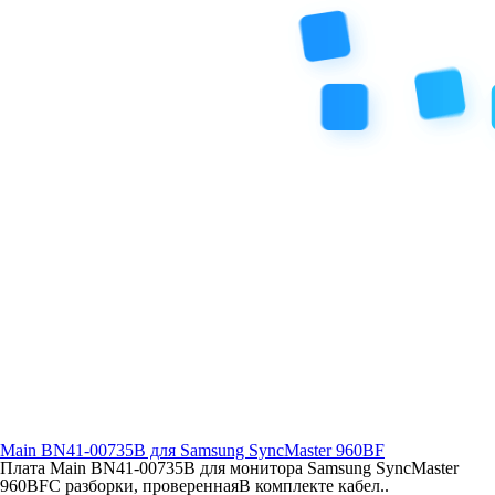
Main BN41-00735B для Samsung SyncMaster 960BF
Плата Main BN41-00735B для монитора Samsung SyncMaster
960BFС разборки, провереннаяВ комплекте кабел..