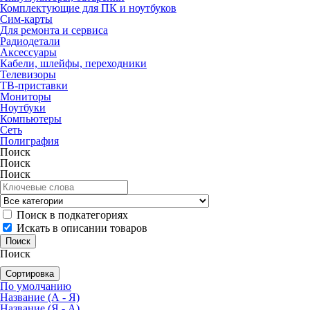
Комплектующие для ПК и ноутбуков
Сим-карты
Для ремонта и сервиса
Радиодетали
Аксессуары
Кабели, шлейфы, переходники
Телевизоры
ТВ-приставки
Мониторы
Ноутбуки
Компьютеры
Сеть
Полиграфия
Поиск
Поиск
Поиск
Поиск в подкатегориях
Искать в описании товаров
Поиск
Сортировка
По умолчанию
Название (А - Я)
Название (Я - А)