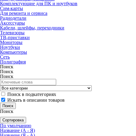
Комплектующие для ПК и ноутбуков
Сим-карты
Для ремонта и сервиса
Радиодетали
Аксессуары
Кабели, шлейфы, переходники
Телевизоры
ТВ-приставки
Мониторы
Ноутбуки
Компьютеры
Сеть
Полиграфия
Поиск
Поиск
Поиск
Поиск в подкатегориях
Искать в описании товаров
Поиск
Сортировка
По умолчанию
Название (А - Я)
Название (Я - А)