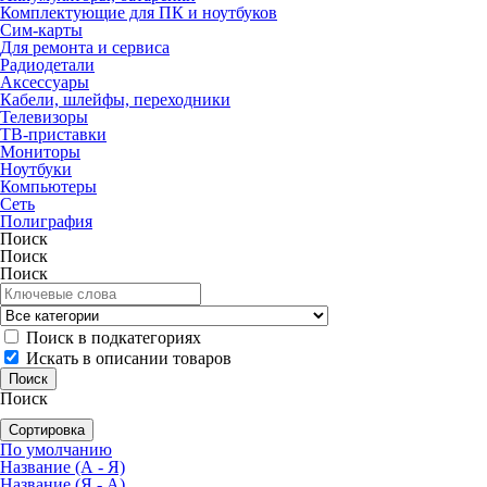
Комплектующие для ПК и ноутбуков
Сим-карты
Для ремонта и сервиса
Радиодетали
Аксессуары
Кабели, шлейфы, переходники
Телевизоры
ТВ-приставки
Мониторы
Ноутбуки
Компьютеры
Сеть
Полиграфия
Поиск
Поиск
Поиск
Поиск в подкатегориях
Искать в описании товаров
Поиск
Сортировка
По умолчанию
Название (А - Я)
Название (Я - А)