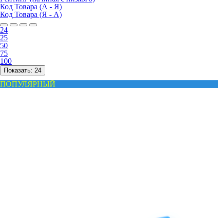
Код Товара (А - Я)
Код Товара (Я - А)
24
25
50
75
100
Показать:
24
ПОПУЛЯРНЫЙ