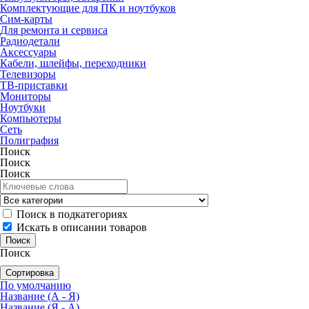
Комплектующие для ПК и ноутбуков
Сим-карты
Для ремонта и сервиса
Радиодетали
Аксессуары
Кабели, шлейфы, переходники
Телевизоры
ТВ-приставки
Мониторы
Ноутбуки
Компьютеры
Сеть
Полиграфия
Поиск
Поиск
Поиск
Поиск в подкатегориях
Искать в описании товаров
Поиск
Сортировка
По умолчанию
Название (А - Я)
Название (Я - А)