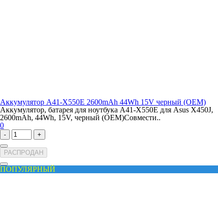
Аккумулятор A41-X550E 2600mAh 44Wh 15V черный (OEM)
Аккумулятор, батарея для ноутбука A41-X550E для Asus X450J,
2600mAh, 44Wh, 15V, черный (OEM)Совмести..
0
-
+
РАСПРОДАН
ПОПУЛЯРНЫЙ