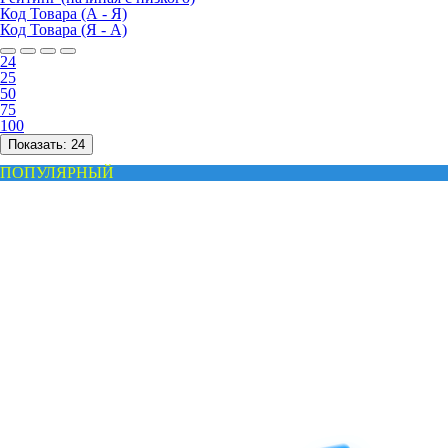
Код Товара (А - Я)
Код Товара (Я - А)
24
25
50
75
100
Показать:
24
ПОПУЛЯРНЫЙ