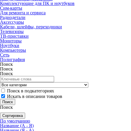
Комплектующие для ПК и ноутбуков
Сим-карты
Для ремонта и сервиса
Радиодетали
Аксессуары
Кабели, шлейфы, переходники
Телевизоры
ТВ-приставки
Мониторы
Ноутбуки
Компьютеры
Сеть
Полиграфия
Поиск
Поиск
Поиск
Поиск в подкатегориях
Искать в описании товаров
Поиск
Сортировка
По умолчанию
Название (А - Я)
Название (Я - А)