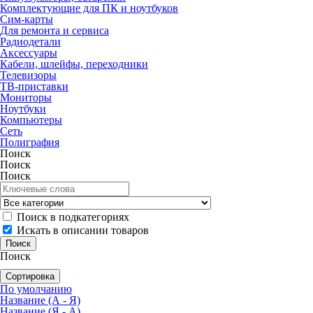
Комплектующие для ПК и ноутбуков
Сим-карты
Для ремонта и сервиса
Радиодетали
Аксессуары
Кабели, шлейфы, переходники
Телевизоры
ТВ-приставки
Мониторы
Ноутбуки
Компьютеры
Сеть
Полиграфия
Поиск
Поиск
Поиск
Поиск в подкатегориях
Искать в описании товаров
Поиск
Сортировка
По умолчанию
Название (А - Я)
Название (Я - А)