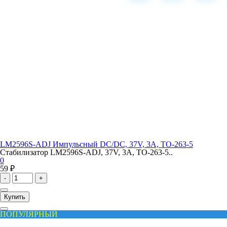
LM2596S-ADJ Импульcный DC/DC, 37V, 3A, TO-263-5
Стабилизатор LM2596S-ADJ, 37V, 3A, TO-263-5..
0
59 ₽
-
+
Купить
ПОПУЛЯРНЫЙ