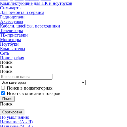
Комплектующие для ПК и ноутбуков
Сим-карты
Для ремонта и сервиса
Радиодетали
Аксессуары
Кабели, шлейфы, переходники
Телевизоры
ТВ-приставки
Мониторы
Ноутбуки
Компьютеры
Сеть
Полиграфия
Поиск
Поиск
Поиск
Поиск в подкатегориях
Искать в описании товаров
Поиск
Сортировка
По умолчанию
Название (А - Я)
Название (Я - А)