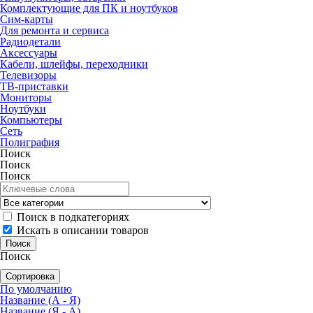
Комплектующие для ПК и ноутбуков
Сим-карты
Для ремонта и сервиса
Радиодетали
Аксессуары
Кабели, шлейфы, переходники
Телевизоры
ТВ-приставки
Мониторы
Ноутбуки
Компьютеры
Сеть
Полиграфия
Поиск
Поиск
Поиск
Поиск в подкатегориях
Искать в описании товаров
Поиск
Сортировка
По умолчанию
Название (А - Я)
Название (Я - А)