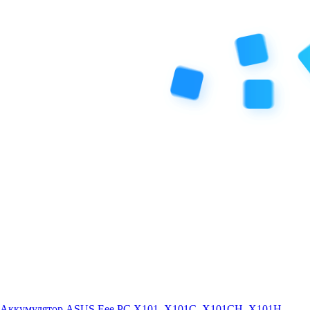
Аккумулятор ASUS Eee PC X101, X101C, X101CH, X101H