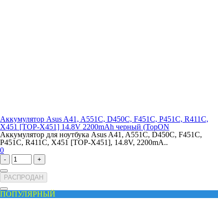
Аккумулятор Asus A41, A551C, D450C, F451C, P451C, R411C,
X451 [TOP-X451] 14.8V 2200mAh черный (TopON
Аккумулятор для ноутбука Asus A41, A551C, D450C, F451C,
P451C, R411C, X451 [TOP-X451], 14.8V, 2200mA..
0
-
+
РАСПРОДАН
ПОПУЛЯРНЫЙ