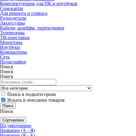
Комплектующие для ПК и ноутбуков
Сим-карты
Для ремонта и сервиса
Радиодетали
Аксессуары
Кабели, шлейфы, переходники
Телевизоры
ТВ-приставки
Мониторы
Ноутбуки
Компьютеры
Сеть
Полиграфия
Поиск
Поиск
Поиск
Поиск в подкатегориях
Искать в описании товаров
Поиск
Сортировка
По умолчанию
Название (А - Я)
Название (Я - А)