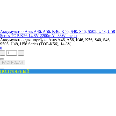
Аккумулятор Asus A46, A56, K46, K56, S40, S46, S505, U48, U58
Series TOP-K56 14.8V 2200mAh 33Wh черн
Аккумулятор для ноутбука Asus A46, A56, K46, K56, S40, S46,
S505, U48, U58 Series (TOP-K56), 14.8V, ..
0
-
+
РАСПРОДАН
ПОПУЛЯРНЫЙ