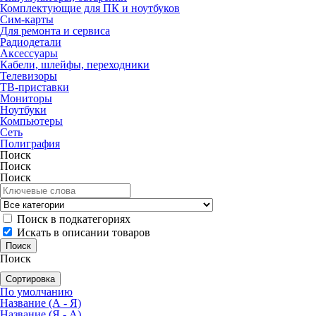
Комплектующие для ПК и ноутбуков
Сим-карты
Для ремонта и сервиса
Радиодетали
Аксессуары
Кабели, шлейфы, переходники
Телевизоры
ТВ-приставки
Мониторы
Ноутбуки
Компьютеры
Сеть
Полиграфия
Поиск
Поиск
Поиск
Поиск в подкатегориях
Искать в описании товаров
Поиск
Сортировка
По умолчанию
Название (А - Я)
Название (Я - А)