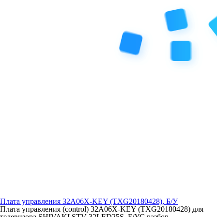
Плата управления 32A06X-KEY (TXG20180428), Б/У
Плата управления (control) 32A06X-KEY (TXG20180428) для
телевизора SHIVAKI STV-32LED25S, Б/УС разбор..