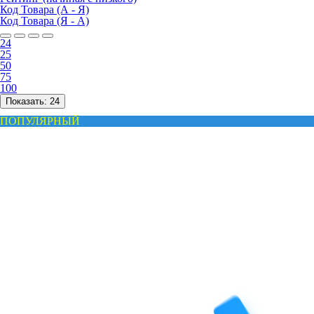
Код Товара (А - Я)
Код Товара (Я - А)
24
25
50
75
100
Показать:
24
ПОПУЛЯРНЫЙ