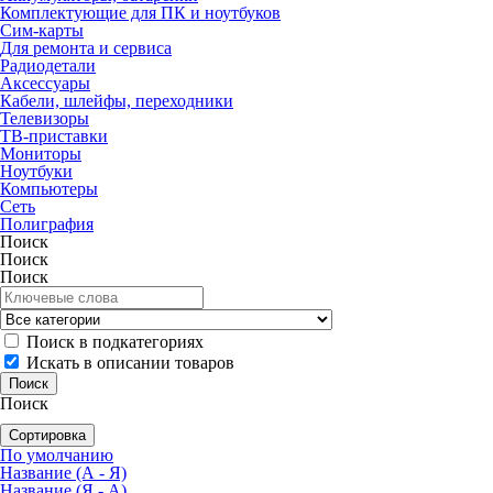
Комплектующие для ПК и ноутбуков
Сим-карты
Для ремонта и сервиса
Радиодетали
Аксессуары
Кабели, шлейфы, переходники
Телевизоры
ТВ-приставки
Мониторы
Ноутбуки
Компьютеры
Сеть
Полиграфия
Поиск
Поиск
Поиск
Поиск в подкатегориях
Искать в описании товаров
Поиск
Сортировка
По умолчанию
Название (А - Я)
Название (Я - А)