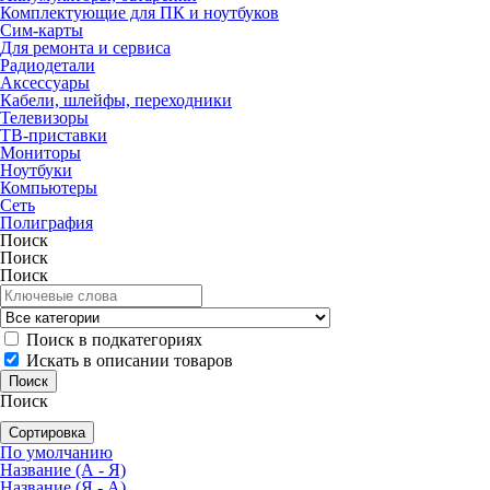
Комплектующие для ПК и ноутбуков
Сим-карты
Для ремонта и сервиса
Радиодетали
Аксессуары
Кабели, шлейфы, переходники
Телевизоры
ТВ-приставки
Мониторы
Ноутбуки
Компьютеры
Сеть
Полиграфия
Поиск
Поиск
Поиск
Поиск в подкатегориях
Искать в описании товаров
Поиск
Сортировка
По умолчанию
Название (А - Я)
Название (Я - А)