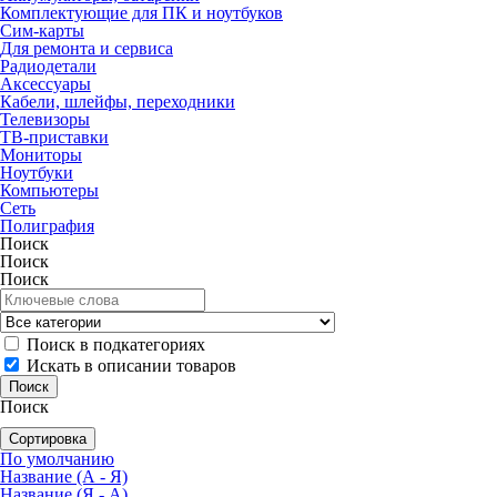
Комплектующие для ПК и ноутбуков
Сим-карты
Для ремонта и сервиса
Радиодетали
Аксессуары
Кабели, шлейфы, переходники
Телевизоры
ТВ-приставки
Мониторы
Ноутбуки
Компьютеры
Сеть
Полиграфия
Поиск
Поиск
Поиск
Поиск в подкатегориях
Искать в описании товаров
Поиск
Сортировка
По умолчанию
Название (А - Я)
Название (Я - А)